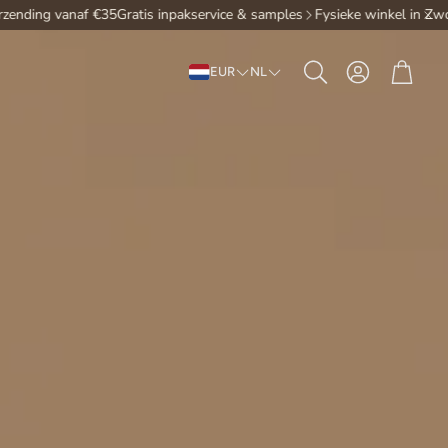
ng vanaf €35
Gratis inpakservice & samples
Fysieke winkel in Zwolle
Gr
Account
Win
EUR
NL
Zoeken