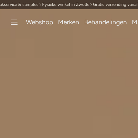
ice & samples
Fysieke winkel in Zwolle
Gratis verzending vanaf €35
Gr
Webshop
Merken
Behandelingen
M