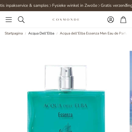
is inpakservice & samples
Fysieke winkel in Zwolle
Gratis verzending
Accoun
Wi
Zoeken
Startpagina
Acqua Dell'Elba
Acqua dell'Elba Essenza Men Eau de Parfum