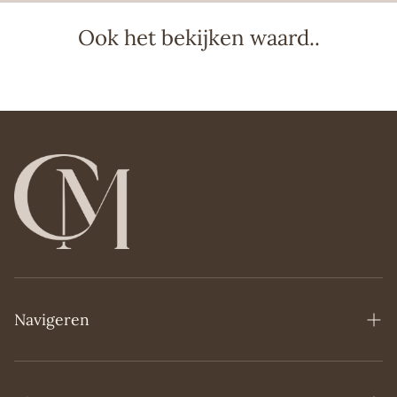
Geniet van de uitgebreide en betaalbare lijnen van Acqua
dell'Elba!
Ook het bekijken waard..
Wij proberen je bestelling altijd zo snel mogelijk te
leveren en streven ernaar om bestellingen die voor
14:00 uur op een werkdag zijn gedaan dezelfde dag nog
te verzenden. Zo hoef je nooit lang te wachten op je
favoriete product!
Navigeren
Home
Over Ons