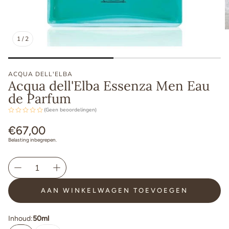
1
/
2
ACQUA DELL'ELBA
Acqua dell'Elba Essenza Men Eau
de Parfum
(Geen beoordelingen)
Normale
€67,00
prijs
Belasting inbegrepen.
AAN WINKELWAGEN TOEVOEGEN
Inhoud:
50ml