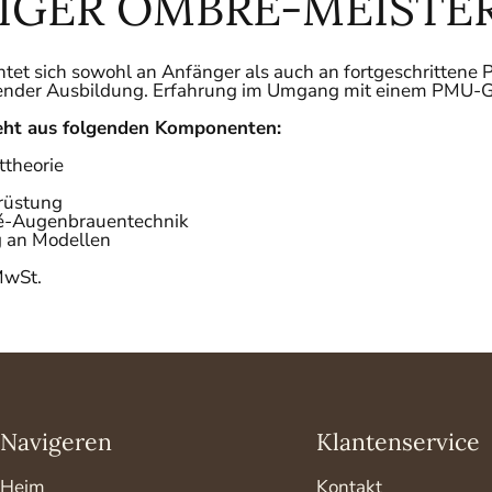
GIGER OMBRE-MEISTE
chtet sich sowohl an Anfänger als auch an fortgeschrittene
nder Ausbildung. Erfahrung im Umgang mit einem PMU-Gerä
teht aus folgenden Komponenten:
ttheorie
srüstung
ré-Augenbrauentechnik
g an Modellen
MwSt.
Navigeren
Klantenservice
Heim
Kontakt