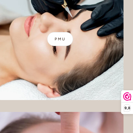
PMU
9,8