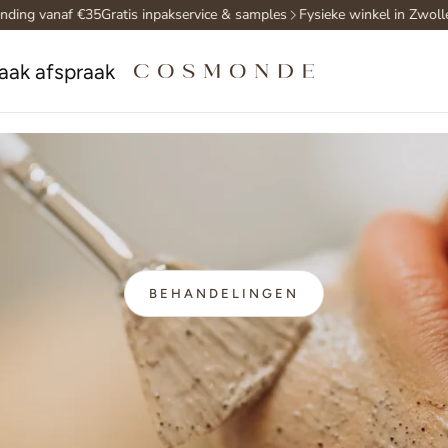
 vanaf €35
Gratis inpakservice & samples
Fysieke winkel in Zwolle
Gra
aak afspraak
BEHANDELINGEN