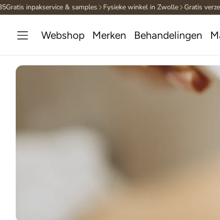
is inpakservice & samples
Fysieke winkel in Zwolle
Gratis verzending
Webshop
Merken
Behandelingen
M