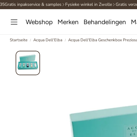
5
Gratis inpakservice & samples
Fysieke winkel in Zwolle
Gratis verzen
Webshop
Merken
Behandelingen
M
Startseite
Acqua Dell'Elba
Acqua Dell'Elba Geschenkbox Prezios