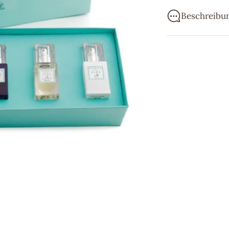
Beschreibu
Dieses wunders
folgende Produ
1 Eau de Parfu
1 Eau de Parfu
1 Eau de Parfu
1 Eau de Parfu
1 Eau de Parfum
Acqua dell'Elba
Parfümmarken. D
deren Thema ste
und erschwingli
Wir bemühen uns
liefern und ver
eingehen, in de
auf Ihr Lieblin