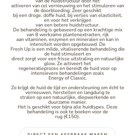
van de huidstructuur door het
activeren van cel vernieuwing en het stimuleren van
de doorbloeding. Zeer geschikt
bij een droge, doffe huid, bij verlies van elasticiteit,
en voor het verkrijgen
van een betere huidstructuur.
De behandeling is gebaseerd op een krachtige mix
van 8 werkzame plantenextracten, rijk
aan vitaminen, enzymen en mineralen en kan in
intensiteit worden opgebouwd. De
Fresh Up is een milde, vitaliserende behandeling die
de huid stimuleert en
direct zorgt voor een frisse uitstraling en natuurlijke
glow. Ze activeert het
regeneratieproces en bereidt de huid voor op
intensievere behandelingen zoals
Energy of Classic.
Zo krijgt de huid de tijd en ondersteuning om écht te
vernieuwen, herstellen en langdurig te
stralen op een natuurlijke, diepwerkende en
duurzame manier.
Het is geschikt voor bijna alle huidtypes. Deze
behandeling is ook te boeken voor de
rug (€150).
DIRECT EEN AFSPRAAK MAKEN