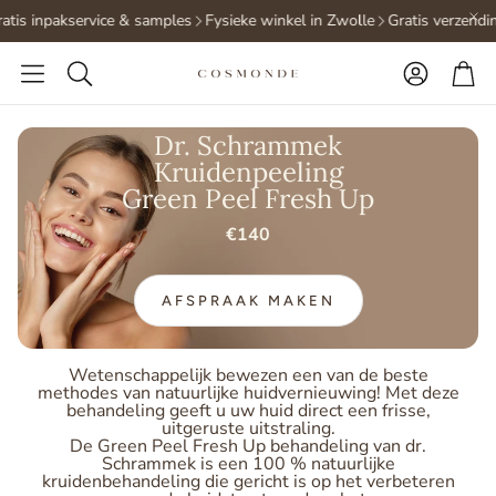
atis inpakservice & samples
Fysieke winkel in Zwolle
Gratis verzendi
Accoun
Wi
Zoeken
Dr. Schrammek
Kruidenpeeling
Green Peel Fresh Up
€140
AFSPRAAK MAKEN
Wetenschappelijk bewezen een van de beste
methodes van natuurlijke huidvernieuwing! Met deze
behandeling geeft u uw huid direct een frisse,
uitgeruste uitstraling.
De Green Peel Fresh Up behandeling van dr.
Schrammek is een 100 % natuurlijke
kruidenbehandeling die gericht is op het verbeteren