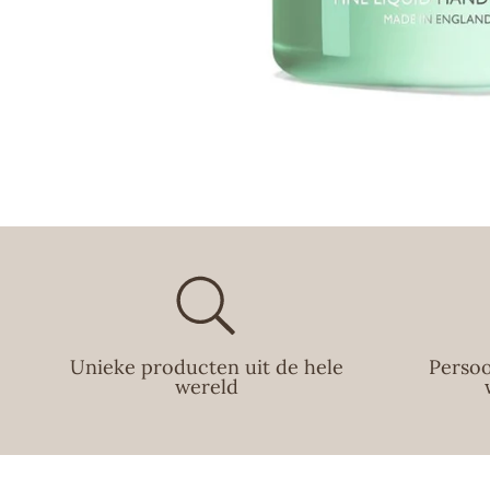
Unieke producten uit de hele
Persoo
wereld