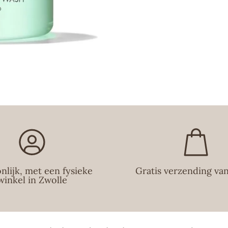
vakkundig samen
Molton Brown is
Hofleverancier 
parfumhuis begri
Wij proberen je 
ernaar om beste
dezelfde dag no
favoriete produc
nlijk, met een fysieke
Gratis verzending va
winkel in Zwolle