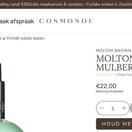
ing vanaf €35
Gratis inpakservice & samples
Fysieke winkel in Zwolle
aak afspraak
Y & THYME HAND WASH
MOLTON BROWN
MOLTO
MULBER
(Geen be
Normale
€22,00
Belasting inbegrepen.
prijs
HOUD ME