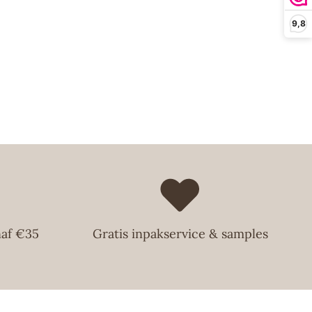
gesteld, waardoor elke geurcreatie fascineert.
 door Koningin Elizabeth II benoemd als
9,8
van het Britse Koningshuis. Een erkenning waar het
jpelijk enorm trots op is.
bestelling altijd zo snel mogelijk te leveren en streven
llingen die voor 14:00 uur op een werkdag zijn gedaan
g te verzenden. Zo hoef je nooit lang te wachten op je
t!
naf €35
Gratis inpakservice & samples