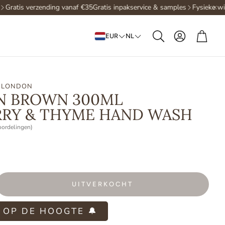
Gratis verzending vanaf €35
Gratis inpakservice & samples
Fysieke wink
Account
Win
EUR
NL
Zoeken
 LONDON
N BROWN 300ML
RY & THYME HAND WASH
oordelingen)
UITVERKOCHT
 OP DE HOOGTE 🔔