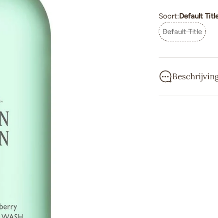
Soort:
Default Titl
Default Title
Beschrijvin
Een hydraterend
revitaliserend 
Molton Brown st
met ambachtelij
internationaal 
van de eerste B
onvergetelijke 
& Bergamot en h
douchegels, bo
ingrediënten me
De geuren zijn 
bestemmingen, 
gebruikt. Alle 