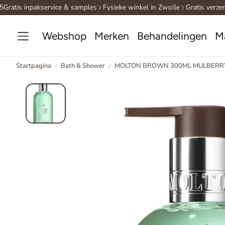
ratis inpakservice & samples
Fysieke winkel in Zwolle
Gratis verzend
Webshop
Merken
Behandelingen
M
Startpagina
Bath & Shower
MOLTON BROWN 300ML MULBERR