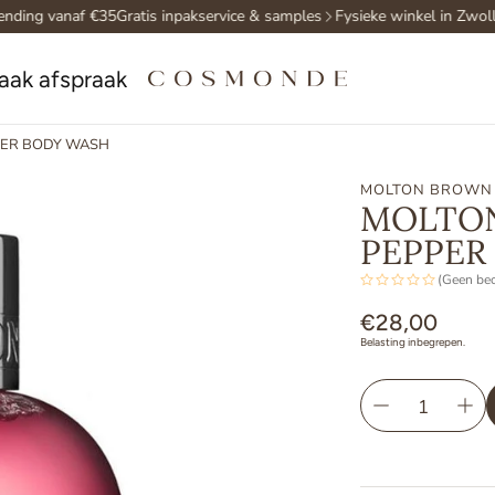
nding vanaf €35
Gratis inpakservice & samples
Fysieke winkel in Zwolle
aak afspraak
PER BODY WASH
MOLTON BROWN
MOLTON
PEPPER
(Geen be
Normale
€28,00
Belasting inbegrepen.
prijs