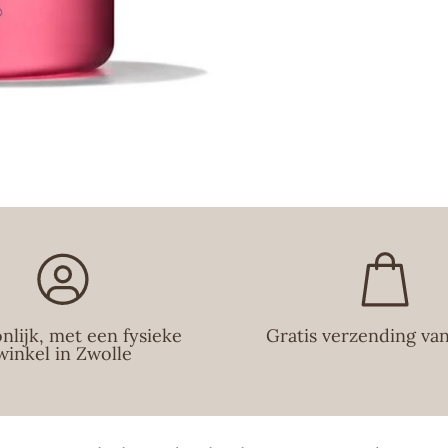
Wij proberen je 
ernaar om beste
dezelfde dag no
favoriete produc
nlijk, met een fysieke
Gratis verzending va
winkel in Zwolle