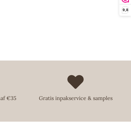
bestelling altijd zo snel mogelijk te leveren en streven
9,8
llingen die voor 14:00 uur op een werkdag zijn gedaan
g te verzenden. Zo hoef je nooit lang te wachten op je
t!
naf €35
Gratis inpakservice & samples