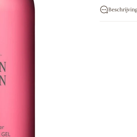
Beschrijvin
Verleid je zint
verwarmende ge
Hoofdnoten: roz
Hartnoten: noot
Basisnoten: pat
Molton Brown st
met ambachtelij
internationaal 
van de eerste B
onvergetelijke 
& Bergamot en h
douchegels, bo
ingrediënten me
De geuren zijn 
bestemmingen, 
gebruikt. Alle 
vakkundig samen
Molton Brown is
Hofleverancier 
parfumhuis begri