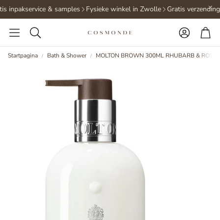
is inpakservice & samples
Fysieke winkel in Zwolle
Gratis verzending
Accoun
Wi
Zoeken
Startpagina
Bath & Shower
MOLTON BROWN 300ML RHUBARB & ROSE 