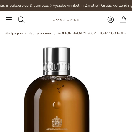
is inpakservice & samples
Fysieke winkel in Zwolle
Gratis verzending
Accoun
Wi
Zoeken
Startpagina
Bath & Shower
MOLTON BROWN 300ML TOBACCO BODY W