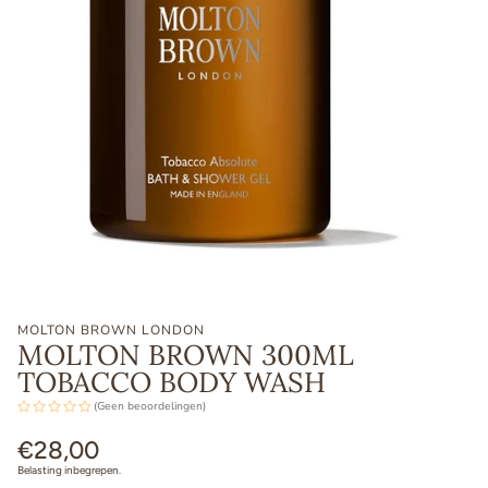
MOLTON BROWN LONDON
MOLTON BROWN 300ML
TOBACCO BODY WASH
(Geen beoordelingen)
Normale
€28,00
prijs
Belasting inbegrepen.