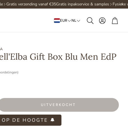
Gratis verzending vanaf €35
Gratis inpakservice & samples
Fysieke wi
Account
Win
EUR
NL
Zoeken
BA
ll'Elba Gift Box Blu Men EdP
oordelingen)
UITVERKOCHT
 OP DE HOOGTE 🔔