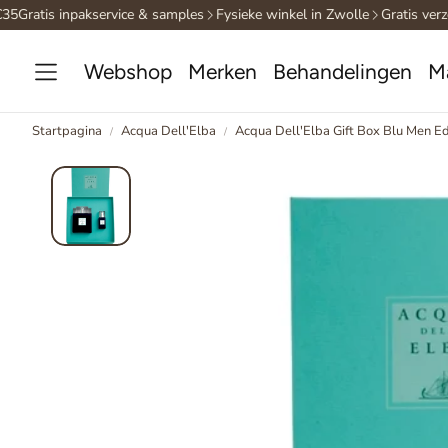
5
Gratis inpakservice & samples
Fysieke winkel in Zwolle
Gratis verze
Webshop
Merken
Behandelingen
M
Startpagina
Acqua Dell'Elba
Acqua Dell'Elba Gift Box Blu Men 