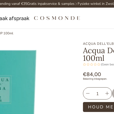
nding vanaf €35
Gratis inpakservice & samples
Fysieke winkel in Zwolle
aak afspraak
EdP 100ml
ACQUA DELL'EL
Acqua De
100ml
(Geen be
Normale
€84,00
Belasting inbegrepen.
prijs
HOUD ME