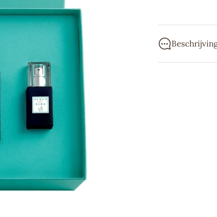
Beschrijvin
Deze prachtige 
producten:
Eau de Parfum 
Eau de Parfum 
Acqua dell'Elba 
parfummerken. 
het eiland is al
betaalbare lijne
Wij proberen je 
ernaar om beste
dezelfde dag no
favoriete produc