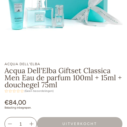
ACQUA DELL'ELBA
Acqua Dell'Elba Giftset Classica
Men Eau de parfum 100ml + 15ml +
douchegel 75ml
(Geen beoordelingen)
Normale
€84,00
prijs
Belasting inbegrepen.
UITVERKOCHT