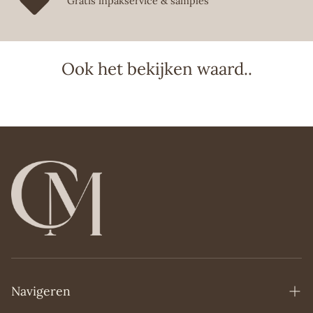
Gratis inpakservice & samples
Na enige tijd vermengen de citrustonen zich met
zeealgen en rozemarijntonen, waardoor een fris en
ontspannend akkoord ontstaat. De geur bezinkt met
houtachtige tonen die kenmerkend zijn voor mediterrane
struiken.
Ook het bekijken waard..
Acqua dell'Elba is een van de snelst groeiende Italiaanse
parfummerken. De producten worden gemaakt op het
eiland Elba en het eiland is altijd het hoofdonderwerp.
Geniet van de uitgebreide en betaalbare lijnen van Acqua
dell'Elba!
Wij proberen je bestelling altijd zo snel mogelijk te
leveren en streven ernaar om bestellingen die voor
14:00 uur op een werkdag zijn gedaan dezelfde dag nog
te verzenden. Zo hoef je nooit lang te wachten op je
favoriete product!
Navigeren