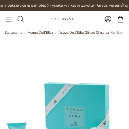
is inpakservice & samples
Fysieke winkel in Zwolle
Gratis verzending 
Accoun
Wi
Zoeken
Startpagina
Acqua Dell'Elba
Acqua Dell'Elba Giftset Classica Men Eau d