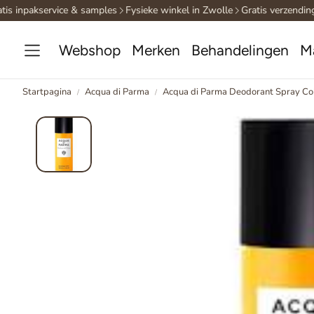
is inpakservice & samples
Fysieke winkel in Zwolle
Gratis verzending 
Webshop
Merken
Behandelingen
M
Startpagina
Acqua di Parma
Acqua di Parma Deodorant Spray Co