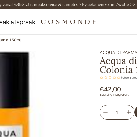
vanaf €35
Gratis inpakservice & samples
Fysieke winkel in Zwolle
Grat
aak afspraak
lonia 150ml
ACQUA DI PARM
Acqua d
Colonia
(Geen be
Normale
€42,00
Belasting inbegrepen.
prijs