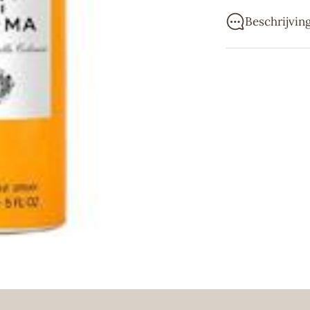
Beschrijvin
Een nieuwe en al
geparfumeerd me
aangenaam gevoe
Acqua Di Parma i
1916. Zelfs van
zorg gemaakt. E
zorgt ervoor da
klantenkring.
Acqua di Parma 
kun je de ingred
maar eens met 
sportgeur. Acqu
van persoon tot
Wij proberen je 
ernaar om beste
dezelfde dag no
favoriete produc