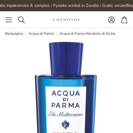
tis inpakservice & samples
Fysieke winkel in Zwolle
Gratis verzending
Accoun
Wi
Zoeken
Startpagina
Acqua di Parma
Acqua di Parma Mandorlo di Sicilia