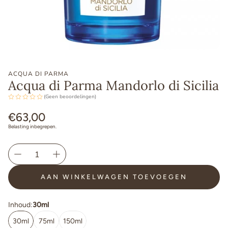
ACQUA DI PARMA
Acqua di Parma Mandorlo di Sicilia
(Geen beoordelingen)
Normale
€63,00
prijs
Belasting inbegrepen.
AAN WINKELWAGEN TOEVOEGEN
Inhoud:
30ml
30ml
75ml
150ml