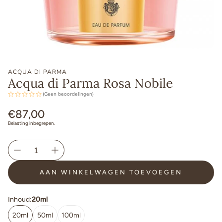
ACQUA DI PARMA
Acqua di Parma Rosa Nobile
(Geen beoordelingen)
Normale
€87,00
prijs
Belasting inbegrepen.
AAN WINKELWAGEN TOEVOEGEN
Inhoud:
20ml
20ml
50ml
100ml