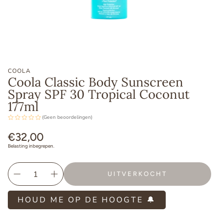
COOLA
Coola Classic Body Sunscreen
Spray SPF 30 Tropical Coconut
177ml
(Geen beoordelingen)
Normale
€32,00
prijs
Belasting inbegrepen.
UITVERKOCHT
HOUD ME OP DE HOOGTE 🔔