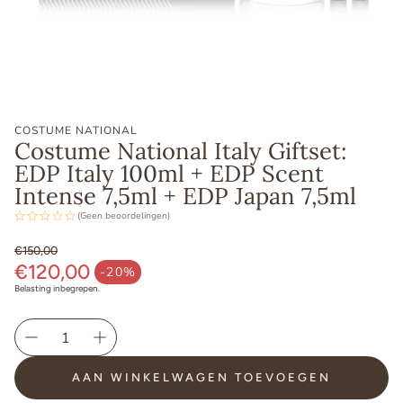
COSTUME NATIONAL
Costume National Italy Giftset:
EDP Italy 100ml + EDP Scent
Intense 7,5ml + EDP Japan 7,5ml
(Geen beoordelingen)
€150,00
€120,00
Normale prijs
-20%
Aanbiedingsprijs
Belasting inbegrepen.
AAN WINKELWAGEN TOEVOEGEN