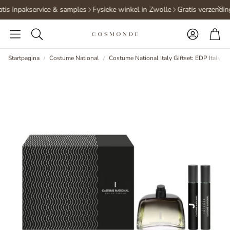
tis inpakservice & samples
Fysieke winkel in Zwolle
Gratis verzendin
Accoun
Wi
Zoeken
Startpagina
Costume National
Costume National Italy Giftset: EDP Italy 