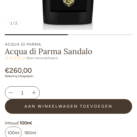
1
/
2
ACQUA DI PARMA
Acqua di Parma Sandalo
(Geen beoordelingen)
Normale
€260,00
prijs
Belasting inbegrepen.
AAN WINKELWAGEN TOEVOEGEN
Inhoud:
100ml
100ml
180ml