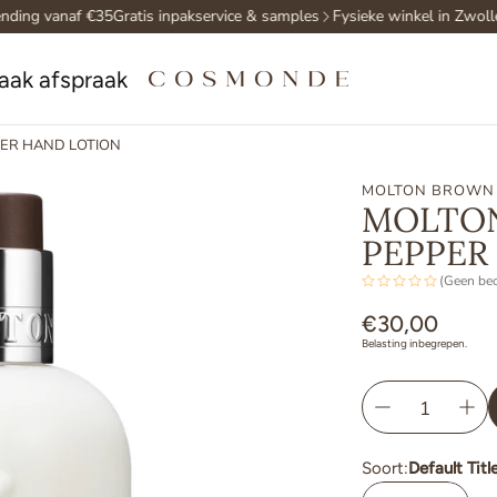
ding vanaf €35
Gratis inpakservice & samples
Fysieke winkel in Zwolle
aak afspraak
ER HAND LOTION
MOLTON BROWN
MOLTON
PEPPER
(Geen be
Normale
€30,00
Belasting inbegrepen.
prijs
Soort:
Default Titl