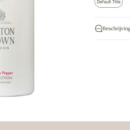
Default Title
Beschrijvin
Een voedende ha
patchouli en vur
Molton Brown st
met ambachtelij
internationaal 
van de eerste B
onvergetelijke 
& Bergamot en h
douchegels, bo
ingrediënten me
De geuren zijn 
bestemmingen, 
gebruikt. Alle 
vakkundig samen
Molton Brown is
Hofleverancier 
parfumhuis begri