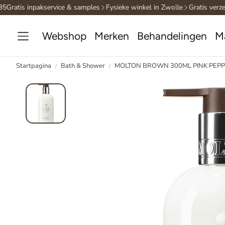
Gratis inpakservice & samples
Fysieke winkel in Zwolle
Gratis verzen
Webshop
Merken
Behandelingen
M
Startpagina
Bath & Shower
MOLTON BROWN 300ML PINK PEPP