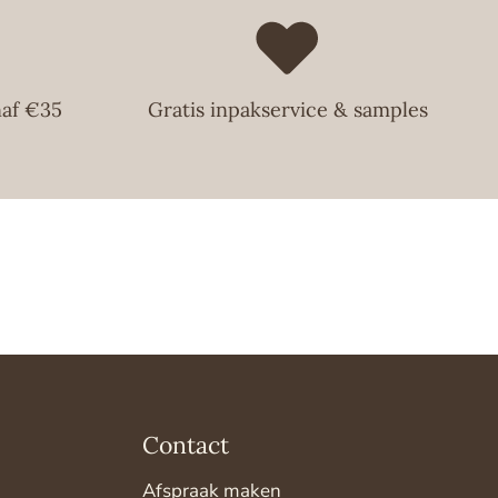
bestelling altijd zo snel mogelijk te leveren en streven
llingen die voor 14:00 uur op een werkdag zijn gedaan
g te verzenden. Zo hoef je nooit lang te wachten op je
t!
naf €35
Gratis inpakservice & samples
Contact
Afspraak maken