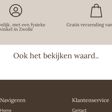
Wij proberen je 
ernaar om beste
dezelfde dag no
favoriete produc
nlijk, met een fysieke
Gratis verzending va
winkel in Zwolle
Ook het bekijken waard..
Navigeren
Klantenservice
Home
Contact