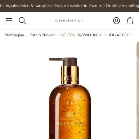
is inpakservice & samples
Fysieke winkel in Zwolle
Gratis verzending
Accoun
Wi
Zoeken
Startpagina
Bath & Shower
MOLTON BROWN 300ML OUDH ACCORD & 