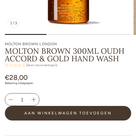
1
/
3
MOLTON BROWN LONDON
MOLTON BROWN 300ML OUDH
ACCORD & GOLD HAND WASH
(Geen beoordelingen)
Normale
€28,00
prijs
Belasting inbegrepen.
AAN WINKELWAGEN TOEVOEGEN