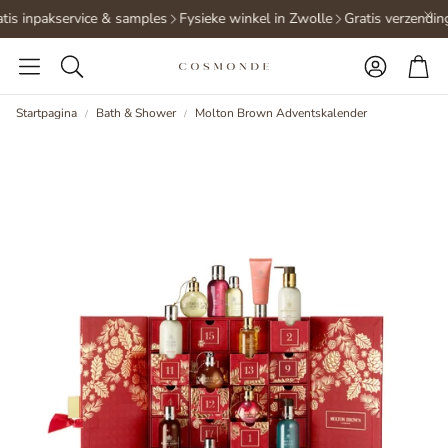
tis inpakservice & samples
Fysieke winkel in Zwolle
Gratis verzending
Accoun
Wi
Zoeken
Startpagina
Bath & Shower
Molton Brown Adventskalender