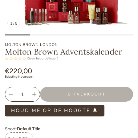
1
/
5
MOLTON BROWN LONDON
Molton Brown Adventskalender
(Geen beoordelingen)
Normale
€220,00
prijs
Belasting inbegrepen.
UITVERKOCHT
HOUD ME OP DE HOOGTE 🔔
Soort:
Default Title