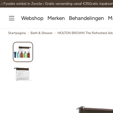
Fysieke winkel in Zwolle
Gratis verzending vanaf €35
Gratis inpakservi
Webshop
Merken
Behandelingen
M
Startpagina
Bath & Shower
MOLTON BROWN The Refreshed Adven