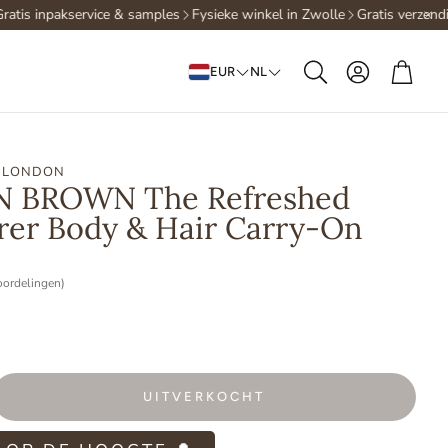
tis inpakservice & samples
Fysieke winkel in Zwolle
Gratis verzendin
Account
Win
EUR
NL
Zoeken
 LONDON
 BROWN The Refreshed
rer Body & Hair Carry-On
oordelingen)
UITVERKOCHT