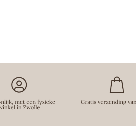
Molton Brown st
met ambachtelij
internationaal 
van de eerste B
onvergetelijke 
& Bergamot en h
douche gels, bo
ingrediënten me
De geuren zijn 
bestemmingen, 
gebruikt. Alle 
vakkundig samen
Molton Brown is
Hofleverancier 
parfumhuis begri
Wij proberen je 
ernaar om beste
dezelfde dag no
nlijk, met een fysieke
Gratis verzending va
favoriete produc
winkel in Zwolle