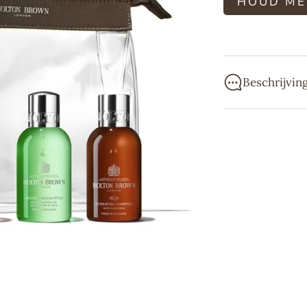
HOUD ME
Beschrijvin
Vijfdelige set 
verzorgde gentl
gemaakt van ger
lichaamsverzorg
Dankzij onze ke
miniatuurformaat
vergezellen, wa
Dynamisch. Com
Deze set bevat:
- African Whit
- Coastal Cypre
- Re-charge Bl
- Infusing Euca
- Hydrating Sh