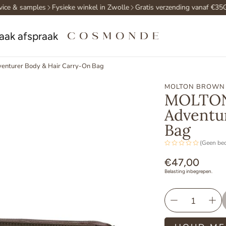
ce & samples
Fysieke winkel in Zwolle
Gratis verzending vanaf €35
Gra
aak afspraak
turer Body & Hair Carry-On Bag
MOLTON BROWN
MOLTON
Adventu
Bag
(Geen be
Normale
€47,00
Belasting inbegrepen.
prijs