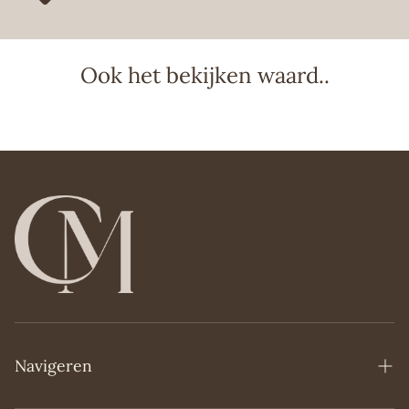
een combinatie van de beste kwaliteit, persoonlijke
service en een uiteenlopend assortiment. Laat je
verrassen door Cosmonde en laat je meevoeren in de
wereld van niche parfums, skincare en cosmetica.
Ook het bekijken waard..
Wij proberen je bestelling altijd zo snel mogelijk te
leveren en streven ernaar om bestellingen die voor
14:00 uur op een werkdag zijn gedaan dezelfde dag nog
te verzenden. Zo hoef je nooit lang te wachten op je
favoriete product!
Navigeren
Home