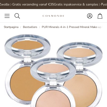
Zwolle
Gratis verzending vanaf €35
Gratis inpakservice & samples
Fysi
Accoun
Wi
Zoeken
Startpagina
Bestsellers
PUR Minerals 4-in-1 Pressed Mineral Make-up P