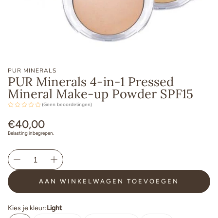
PUR MINERALS
PUR Minerals 4-in-1 Pressed
Mineral Make-up Powder SPF15
(Geen beoordelingen)
Normale
€40,00
prijs
Belasting inbegrepen.
AAN WINKELWAGEN TOEVOEGEN
Kies je kleur:
Light