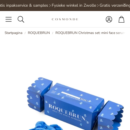
is inpakservice & samples
Fysieke winkel in Zwolle
Gratis verzending
Accoun
Wi
Zoeken
Startpagina
ROQUEBRUN
ROQUEBRUN Christmas set: mini face serum d