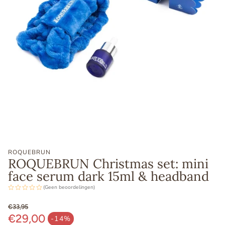
ROQUEBRUN
ROQUEBRUN Christmas set: mini
face serum dark 15ml & headband
(Geen beoordelingen)
€33,95
€29,00
Normale prijs
-14%
Aanbiedingsprijs