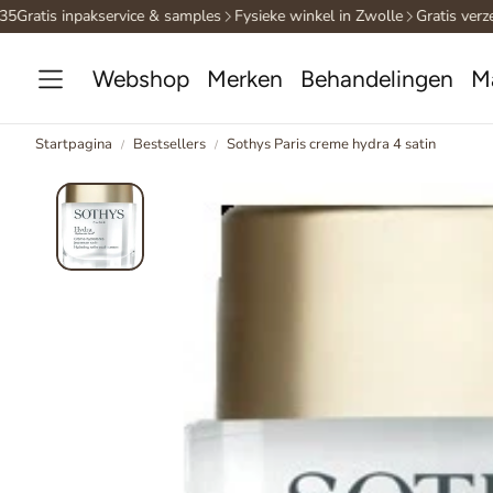
Gratis inpakservice & samples
Fysieke winkel in Zwolle
Gratis verzen
Webshop
Merken
Behandelingen
M
Startpagina
Bestsellers
Sothys Paris creme hydra 4 satin