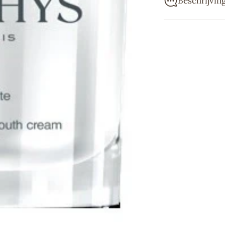
Beschrijvin
Dit is de verv
Sothys hydra hy
Onmiddellijke
De nieuwe Cr
gemengde hu
De lichte tex
en de huid i
Hydra Hyaluronz
onderzoek onthu
Een echte concen
nieuwe programm
bronnen van hya
afgeleid van S
De hydraterende
Ontworpen om t
uitdroging, hebb
maken en het vo
Resultaten: Dag
hydratatie, word
beschermd.
Keuze uit 2 te