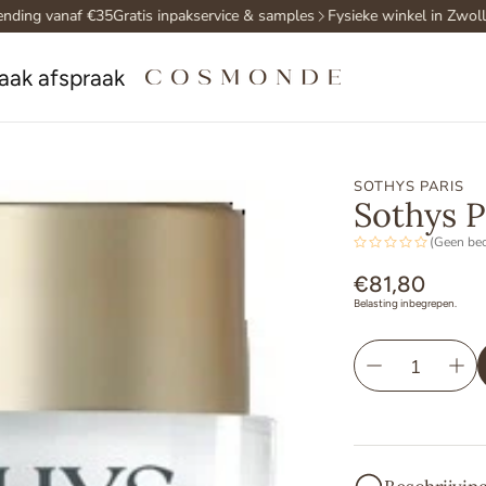
ding vanaf €35
Gratis inpakservice & samples
Fysieke winkel in Zwolle
aak afspraak
SOTHYS PARIS
Sothys P
(Geen be
Normale
€81,80
Belasting inbegrepen.
prijs