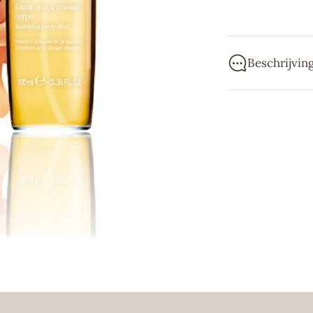
Beschrijvin
Weldadige Body 
Ginger.
Bij Cosmonde vi
van over de hel
kwaliteit, perso
verrassen door 
parfums, skinca
Wij proberen je 
ernaar om beste
dezelfde dag no
favoriete produc