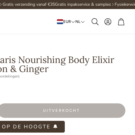
atis verzending vanaf €35
Gratis inpakservice & samples
Fysieke winkel
Account
Win
EUR
NL
Zoeken
aris Nourishing Body Elixir
n & Ginger
oordelingen)
UITVERKOCHT
 OP DE HOOGTE 🔔