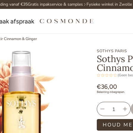
g vanaf €35
Gratis inpakservice & samples
Fysieke winkel in Zwolle
Gr
aak afspraak
xir Cinnamon & Ginger
SOTHYS PARIS
Sothys P
Cinnamo
(Geen be
Normale
€36,00
Belasting inbegrepen.
prijs
HOUD ME