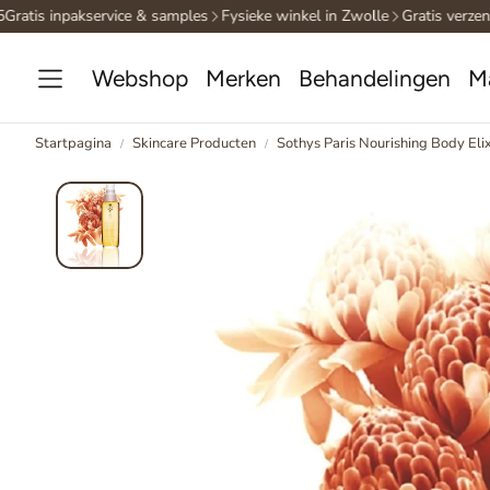
atis inpakservice & samples
Fysieke winkel in Zwolle
Gratis verzendin
Webshop
Merken
Behandelingen
M
Startpagina
Skincare Producten
Sothys Paris Nourishing Body Eli