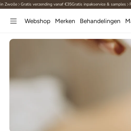
e
Gratis verzending vanaf €35
Gratis inpakservice & samples
Fysieke w
Webshop
Merken
Behandelingen
M