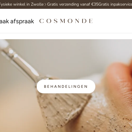
inkel in Zwolle
Gratis verzending vanaf €35
Gratis inpakservice & sam
aak afspraak
BEHANDELINGEN