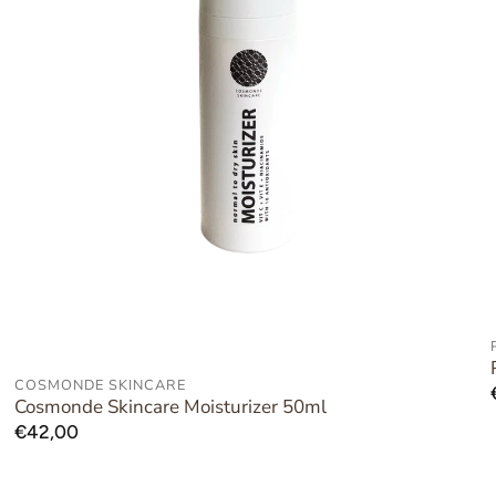
COSMONDE SKINCARE
AAN WINKELWAGEN TOEVOEGEN
Cosmonde Skincare Moisturizer 50ml
Normale
€42,00
prijs