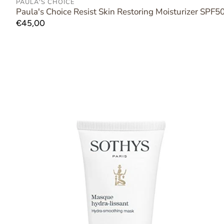
PAULA'S CHOICE
AAN WINKELWAGEN TOEVOEGEN
Paula's Choice Resist Skin Restoring Moisturizer SPF5
Normale
€45,00
prijs