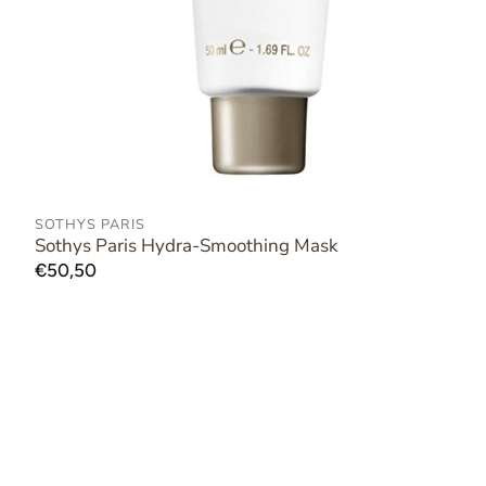
SOTHYS PARIS
AAN WINKELWAGEN TOEVOEGEN
Sothys Paris Hydra-Smoothing Mask
Normale
€50,50
prijs