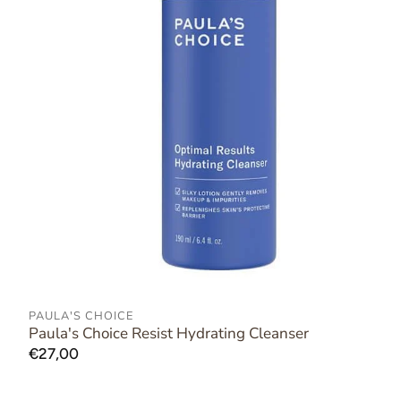
PAULA'S CHOICE
AAN WINKELWAGEN TOEVOEGEN
Paula's Choice Resist Hydrating Cleanser
Normale
€27,00
prijs