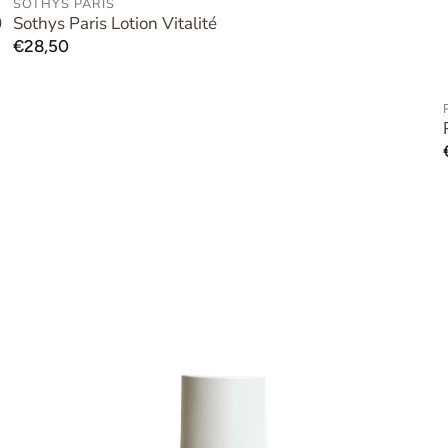
SOTHYS PARIS
AAN WINKELWAGEN TOEVOEGEN
0
Sothys Paris Lotion Vitalité
Normale
€28,50
prijs