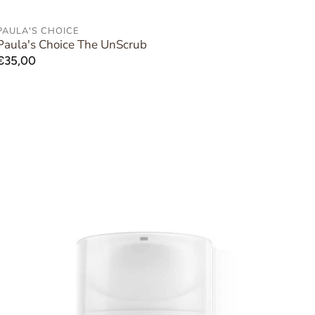
PAULA'S CHOICE
AAN WINKELWAGEN TOEVOEGEN
Paula's Choice The UnScrub
Normale
€35,00
prijs