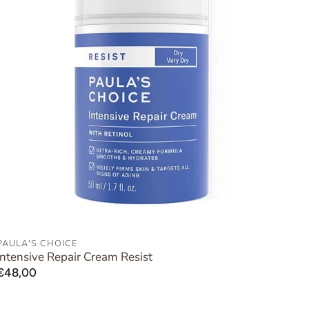
PAULA'S CHOICE
AAN WINKELWAGEN TOEVOEGEN
Intensive Repair Cream Resist
Normale
€48,00
prijs