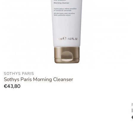
SOTHYS PARIS
UITVERKOCHT
Sothys Paris Morning Cleanser
Normale
€43,80
prijs