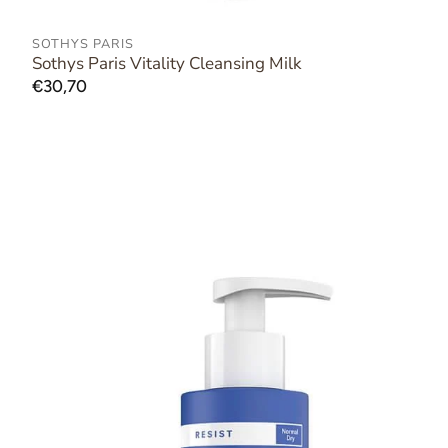
SOTHYS PARIS
AAN WINKELWAGEN TOEVOEGEN
Sothys Paris Vitality Cleansing Milk
Normale
€30,70
prijs