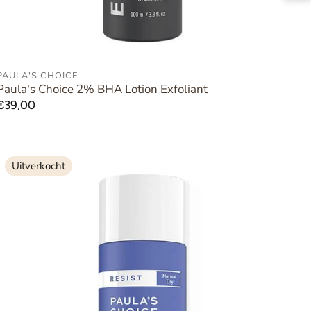
PAULA'S CHOICE
AAN WINKELWAGEN TOEVOEGEN
Paula's Choice 2% BHA Lotion Exfoliant
Normale
€39,00
prijs
Uitverkocht