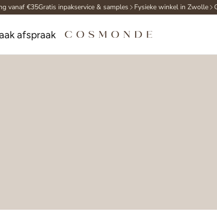
naf €35
Gratis inpakservice & samples
Fysieke winkel in Zwolle
Gratis 
aak afspraak