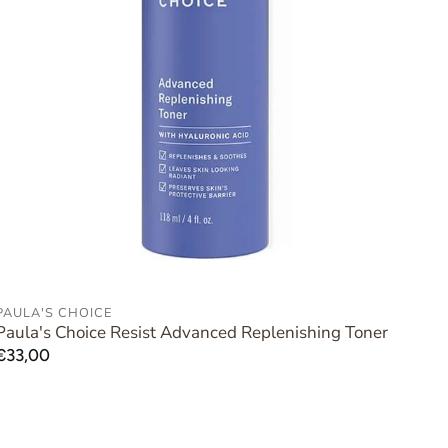
PAULA'S CHOICE
UITVERKOCHT
Paula's Choice Resist Advanced Replenishing Toner
Normale
€33,00
prijs