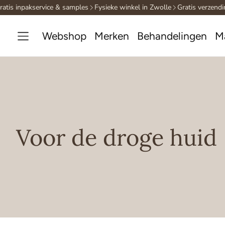
inpakservice & samples
Fysieke winkel in Zwolle
Gratis verzending va
Webshop
Merken
Behandelingen
M
Voor de droge huid