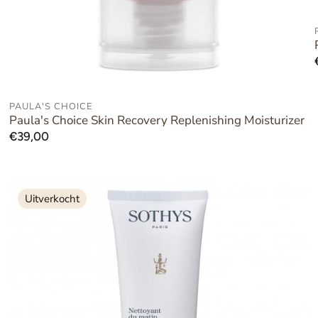
PAULA'S CHOICE
AAN WINKELWAGEN TOEVOEGEN
Paula's Choice Skin Recovery Replenishing Moisturizer
Normale
€39,00
prijs
Uitverkocht